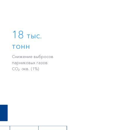
18
тыс.
тонн
Снижение выбросов
парниковых газов
CO₂ -экв. (1%)