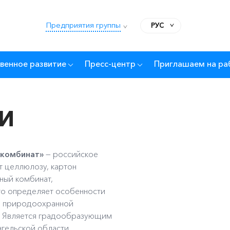
Предприятия группы
РУС
венное развитие
Пресс-центр
Приглашаем на ра
И
 комбинат»
— российское
 целлюлозу, картон
ный комбинат,
то определяет особенности
 и природоохранной
у. Является градообразующим
гельской области.