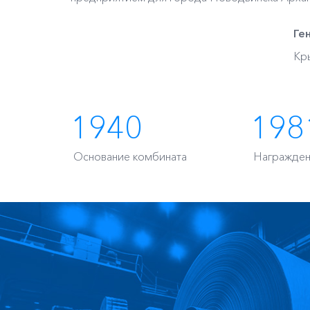
Ге
Кр
1940
198
Основание комбината
Награжден