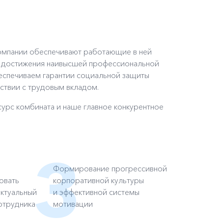
компании обеспечивают работающие в ней
я достижения наивысшей профессиональной
еспечиваем гарантии социальной защиты
тствии с трудовым вкладом.
сурс комбината и наше главное конкурентное
Формирование прогрессивной
овать
корпоративной культуры
ектуальный
и эффективной системы
отрудника
мотивации