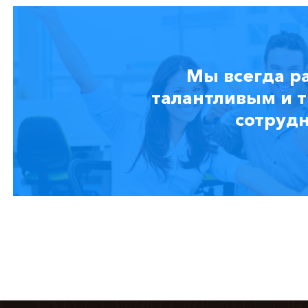
Мы всегда р
талантливым и 
сотруд