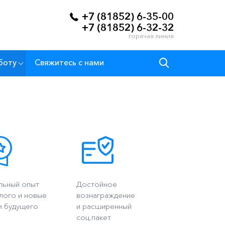
+7 (81852) 6-35-00
+7 (81852) 6-32-32
горячая линия
боту
Свяжитесь с нами
льный опыт
Достойное
лого и новые
вознаграждение
и будущего
и расширенный
соц.пакет