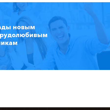
ады новым
трудолюбивым
никам