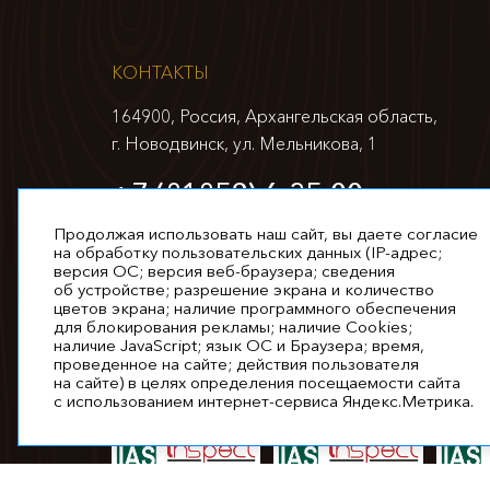
КОНТАКТЫ
164900, Россия, Архангельская область,
г. Новодвинск, ул. Мельникова, 1
+7 (81852) 6-35-00
info@appm.ru
Продолжая использовать наш сайт, вы даете согласие
на обработку пользовательских данных (IP-адрес;
версия ОС; версия веб-браузера; сведения
об устройстве; разрешение экрана и количество
цветов экрана; наличие программного обеспечения
для блокирования рекламы; наличие Cookies;
наличие JavaScript; язык ОС и Браузера; время,
проведенное на сайте; действия пользователя
© 2026. Все права защищены
на сайте) в целях определения посещаемости сайта
с использованием интернет-сервиса Яндекс.Метрика.