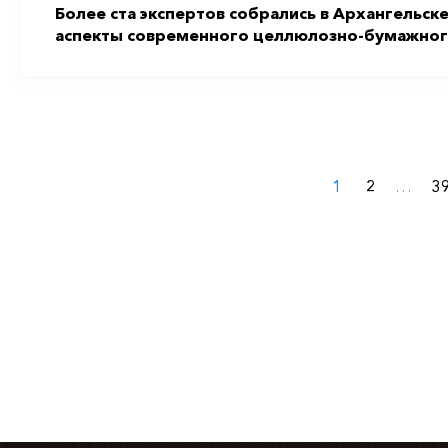
Более ста экспертов собрались в Архангельск
аспекты современного целлюлозно-бумажног
1
2
…
3