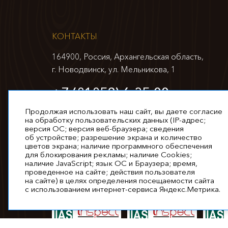
КОНТАКТЫ
164900, Россия, Архангельская область,
г. Новодвинск, ул. Мельникова, 1
+7 (81852) 6-35-00
info@appm.ru
Продолжая использовать наш сайт, вы даете согласие
на обработку пользовательских данных (IP-адрес;
версия ОС; версия веб-браузера; сведения
об устройстве; разрешение экрана и количество
цветов экрана; наличие программного обеспечения
для блокирования рекламы; наличие Cookies;
наличие JavaScript; язык ОС и Браузера; время,
проведенное на сайте; действия пользователя
© 2026. Все права защищены
на сайте) в целях определения посещаемости сайта
с использованием интернет-сервиса Яндекс.Метрика.