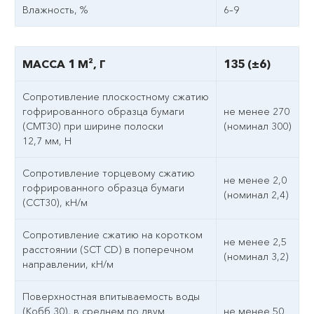
Влажность, %
6–9
МАССА 1 М², Г
135 (±6)
Сопротивление плоскостному сжатию
гофрированного образца бумаги
не менее 270
(СМТ30) при ширине полоски
(номинал 300)
12,7 мм, Н
Сопротивление торцевому сжатию
не менее 2,0
гофрированного образца бумаги
(номинал 2,4)
(ССТ30), кН/м
Сопротивление сжатию на коротком
не менее 2,5
расстоянии (SCT CD) в поперечном
(номинал 3,2)
направлении, кН/м
Поверхностная впитываемость воды
(Кобб 30), в среднем по двум
не менее 50