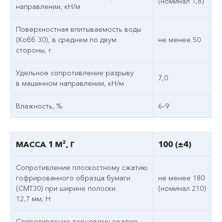
(номинал 1,8)
направлении, кН/м
Поверхностная впитываемость воды
(Кобб 30), в среднем по двум
не менее 50
стороны, г
Удельное сопротивление разрыву
7,0
в машинном направлении, кН/м
Влажность, %
6–9
МАССА 1 М², Г
100 (±4)
Сопротивление плоскостному сжатию
гофрированного образца бумаги
не менее 180
(СМТ30) при ширине полоски
(номинал 210)
12,7 мм, Н
Сопротивление торцевому сжатию