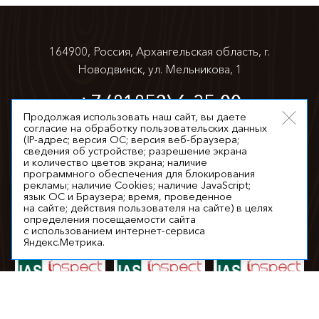
164900, Россия, Архангельская область,
г.
Новодвинск, ул. Мельникова, 1
+7 (81852) 6-35-00
Продолжая использовать наш сайт, вы даете
согласие на обработку пользовательских данных
info@appm.ru
(IP-адрес; версия ОС; версия веб-браузера;
сведения об устройстве; разрешение экрана
и количество цветов экрана; наличие
программного обеспечения для блокирования
рекламы; наличие Cookies; наличие JavaScript;
язык ОС и Браузера; время, проведенное
на сайте; действия пользователя на сайте) в целях
© 2026. Все права защищены
определения посещаемости сайта
с использованием интернет-сервиса
Яндекс.Метрика.