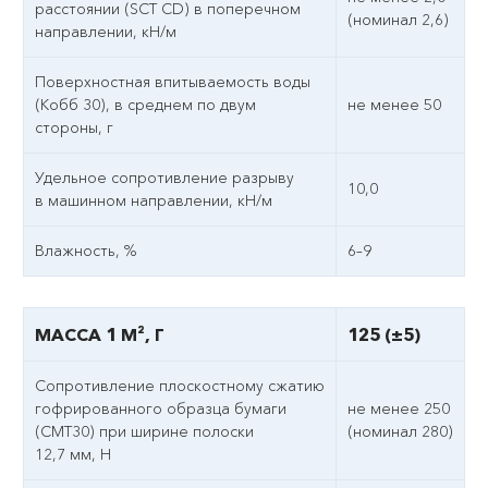
расстоянии (SCT CD) в поперечном
(номинал 2,6)
направлении, кН/м
Поверхностная впитываемость воды
(Кобб 30), в среднем по двум
не менее 50
стороны, г
Удельное сопротивление разрыву
10,0
в машинном направлении, кН/м
Влажность, %
6–9
МАССА 1 М², Г
125 (±5)
Сопротивление плоскостному сжатию
гофрированного образца бумаги
не менее 250
(СМТ30) при ширине полоски
(номинал 280)
12,7 мм, Н