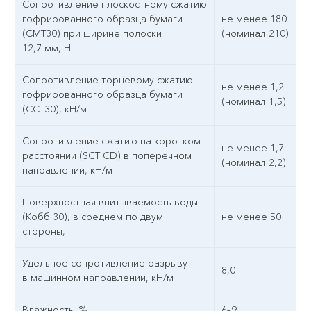
Сопротивление плоскостному сжатию
гофрированного образца бумаги
не менее 180
(СМТ30) при ширине полоски
(номинал 210)
12,7 мм, Н
Сопротивление торцевому сжатию
не менее 1,2
гофрированного образца бумаги
(номинал 1,5)
(ССТ30), кН/м
Сопротивление сжатию на коротком
не менее 1,7
расстоянии (SCT CD) в поперечном
(номинал 2,2)
направлении, кН/м
Поверхностная впитываемость воды
(Кобб 30), в среднем по двум
не менее 50
стороны, г
Удельное сопротивление разрыву
8,0
в машинном направлении, кН/м
Влажность, %
6–9