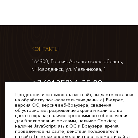
КОНТАКТЫ
164900, Россия, Архангельская область,
г. Новодвинск, ул. Мельникова, 1
+7 (81852) 6-35-00
info@appm.ru
Продолжая использовать наш сайт, вы даете согласие
на обработку пользовательских данных (IP-адрес;
версия ОС; версия веб-браузера; сведения
об устройстве; разрешение экрана и количество
цветов экрана; наличие программного обеспечения
для блокирования рекламы; наличие Cookies;
наличие JavaScript; язык ОС и Браузера; время,
проведенное на сайте; действия пользователя
© 2026. Все права защищены
на сайте) в целях определения посещаемости сайта