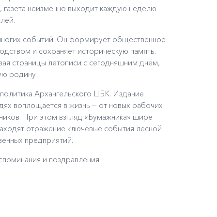
й, газета неизменно выходит каждую неделю
лей.
к многих событий. Он формирует общественное
одством и сохраняет историческую память.
вая страницы летописи с сегодняшним днём,
ую родину.
 политика Архангельского ЦБК. Издание
людях воплощается в жизнь — от новых рабочих
ников. При этом взгляд «Бумажника» шире
аходят отражение ключевые события лесной
венных предприятий.
споминания и поздравления.