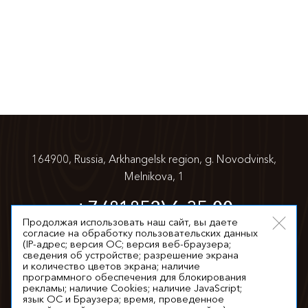
164900, Russia, Arkhangelsk region,
g. Novodvinsk,
Melnikova, 1
+7 (81852) 6-35-00
Продолжая использовать наш сайт, вы даете
согласие на обработку пользовательских данных
info@appm.ru
(IP-адрес; версия ОС; версия веб-браузера;
сведения об устройстве; разрешение экрана
и количество цветов экрана; наличие
программного обеспечения для блокирования
рекламы; наличие Cookies; наличие JavaScript;
язык ОС и Браузера; время, проведенное