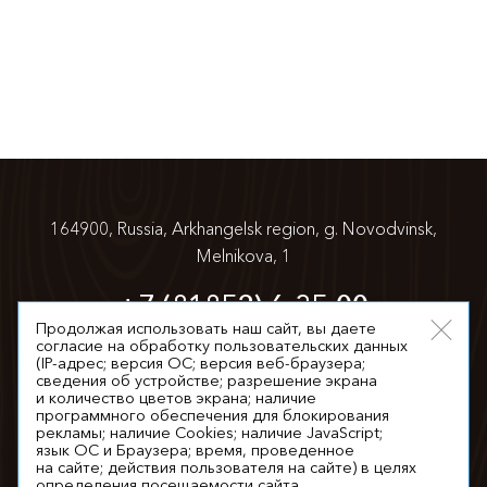
164900, Russia, Arkhangelsk region,
g. Novodvinsk,
Melnikova, 1
+7 (81852) 6-35-00
Продолжая использовать наш сайт, вы даете
согласие на обработку пользовательских данных
info@appm.ru
(IP-адрес; версия ОС; версия веб-браузера;
сведения об устройстве; разрешение экрана
и количество цветов экрана; наличие
программного обеспечения для блокирования
рекламы; наличие Cookies; наличие JavaScript;
язык ОС и Браузера; время, проведенное
на сайте; действия пользователя на сайте) в целях
© 2026. All rights reserved
определения посещаемости сайта